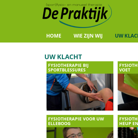
HOME
WIE ZIJN WIJ
UW KLAC
UW KLACHT
FYSIOTHERAPIE BIJ
FYSIOTH
SPORTBLESSURES
VOET
FYSIOTHERAPIE VOOR UW
FYSIOTH
ELLEBOOG
HEUP EN