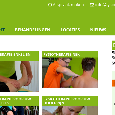
Afspraak maken
info@fysio
HT
BEHANDELINGEN
LOCATIES
NIEUWS
ERAPIE ENKEL EN
FYSIOTHERAPIE NEK
ERAPIE VOOR UW
FYSIOTHERAPIE VOOR UW
 LIES
HOOFDPIJN