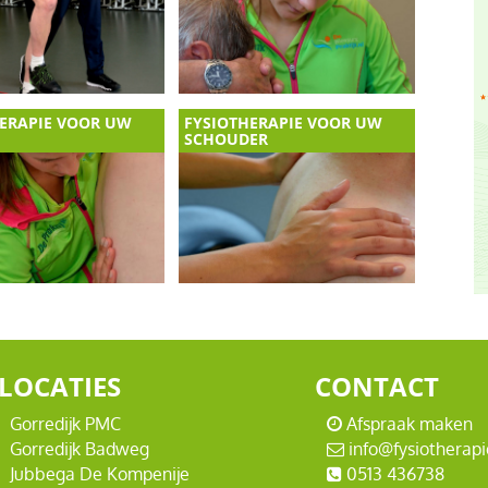
ERAPIE VOOR UW
FYSIOTHERAPIE VOOR UW
SCHOUDER
LOCATIES
CONTACT
Gorredijk PMC
Afspraak maken
Gorredijk Badweg
info@fysiotherapie
Jubbega De Kompenije
0513 436738