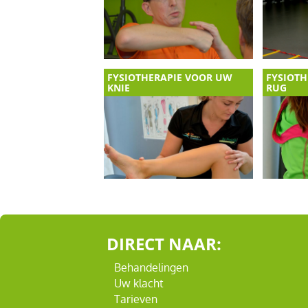
FYSIOTHERAPIE VOOR UW
FYSIOTH
KNIE
RUG
DIRECT NAAR:
Behandelingen
Uw klacht
Tarieven